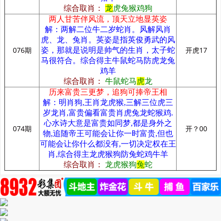
综合取肖：
龙
虎兔猴鸡狗
两人甘苦伴风流，顶天立地显英姿
解：两解二位牛二岁蛇肖。风解风肖
虎、龙、兔肖。英姿是指英俊勇武的风
076期
开虎17
姿，那就是说明是帅气的生肖，太子蛇
马很符合。综合得主牛鼠蛇马防虎龙兔
鸡羊
综合取肖：
牛鼠蛇马
虎
龙
历来富贵三更梦，追狗可捧帝王相
解：明肖狗,王肖龙虎猴,三解三位虎三
岁龙肖,富贵偏看富贵肖虎兔龙蛇猴鸡.
心水诗大意是富贵如同梦,都是身外之
074期
开？00
物,追随帝王可能会让你一时富贵,但也
可能会让你什么都没有,一切决定权在王
肖,综合得主龙虎猴狗防兔蛇鸡牛羊
综合取肖：
龙虎猴狗
兔
蛇