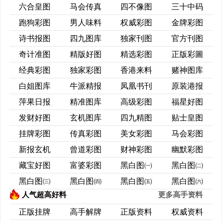
六合皇图
马会传真
四不像图
三十中码
跑狗彩图
男人味料
权威彩图
金牌彩图
诗书报图
四九图库
独家刊图
官方刊图
奇计准图
精版好图
精选彩图
正版彩圖
经典彩图
独家彩图
香港来料
赌神图库
白姐图库
牛派精报
凤凰书刊
原装港报
萍果日报
精准图库
高级彩图
福星好图
发财好图
玄机图库
四九精图
贴士皇图
挂牌彩图
传真彩图
美女彩图
马会彩图
新报玄机
曾道彩图
财神彩图
幽默彩图
藏宝好图
富婆彩图
黑白图㈠
黑白图㈡
黑白图㈢
黑白图㈣
黑白图㈤
黑白图㈥
人气超高好料
更多高手资料
正版挂牌
高手解牌
正版资料
权威资料