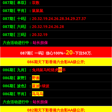
087期〖单双〗：
双数
087期〖平肖〗：
鼠鼠鼠
087期〖十码〗：
20.32.19.24.26.28.34.29.27.37
087期〖六码〗：
20.32.19.24.26.28
087期〖三码〗：
20.32.19
六合活动进行中：
站长担保
20
087期〖一码〗信心100%~
~下注50万.
086期天下彩香港六合彩AA级公开;
086期〖九肖〗：
兔鸡鼠马蛇猪虎
猴
羊
086期〖家野〗：
野兽
086期〖波色〗：
蓝波
+绿波
086期〖平肖〗：
马马马
六合活动进行中：
站长担保
082期天下彩香港六合彩AA级公开;