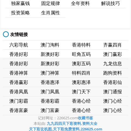
独家赢钱
固定规律
全年资料
解说技巧
投资策略
生肖属性
友情链接
六彩导航
澳门淘料
香港特料
齐赢四肖
香港好彩
新澳好彩
旺角五码
澳门赢彩
香港好彩
新澳好彩
澳彩五码
九龙信息
香港神算
澳门神算
特料四肖
跑狗资料
香港赢彩
香港惠泽
澳彩惠泽
香港彩仙
香港凤凰
澳门凤凰
澳门天下
澳门通报
澳门彩霸
香港彩霸
香港心经
澳门心经
香港富豪
澳门富豪
香港心经
澳门心经
记好网址：226625.com
收藏书签
本站由:
九九四四天下彩资料,资料大全
天下彩玄机图,天下彩免费资料,226625.com