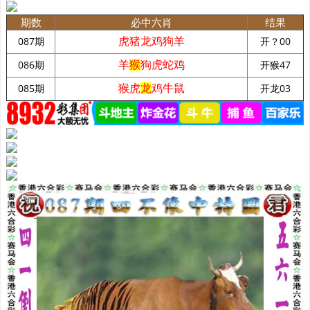
期数
必中六肖
结果
087期
开？00
虎猪龙鸡狗羊
086期
开猴47
羊
猴
狗虎蛇鸡
085期
开龙03
猴虎
龙
鸡牛鼠