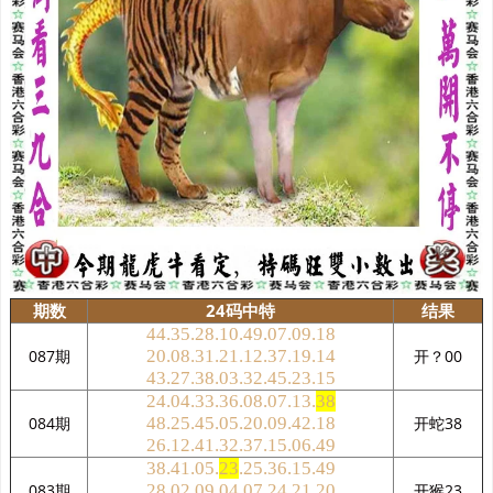
期数
24码中特
结果
44.35.28.10.49.07.09.18
087期
20.08.31.21.12.37.19.14
开？00
43.27.38.03.32.45.23.15
24.04.33.36.08.07.13.
38
084期
48.25.45.05.20.09.42.18
开蛇38
26.12.41.32.37.15.06.49
38.41.05.
23
.25.36.15.49
083期
28.02.09.04.07.24.21.20
开猴23