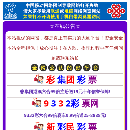
☆在线公告☆
本站担保的网投，都是真正有实力的大额平台！资金安全
本站全程担保！放心投注！在入款、提现过程中有任何问
题请联系站长
全
网
公
认
的
好
平
台
彩
集
团
彩
票
彩集团港澳六合99倍注册送19元十年信誉保障!
9
3
3
2彩
票网
9332彩六合99倍赛车9.99倍送25-8888元!
新
彩
民
彩
票