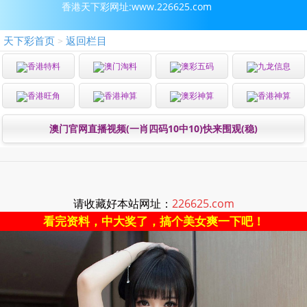
香港天下彩网址:www.226625.com
天下彩首页
返回栏目
>
香港特料
澳门淘料
澳彩五码
九龙信息
香港旺角
香港神算
澳彩神算
香港神算
澳门官网直播视频(一肖四码10中10)快来围观(稳)
请收藏好本站网址：
226625.com
看完资料，中大奖了，搞个美女爽一下吧！