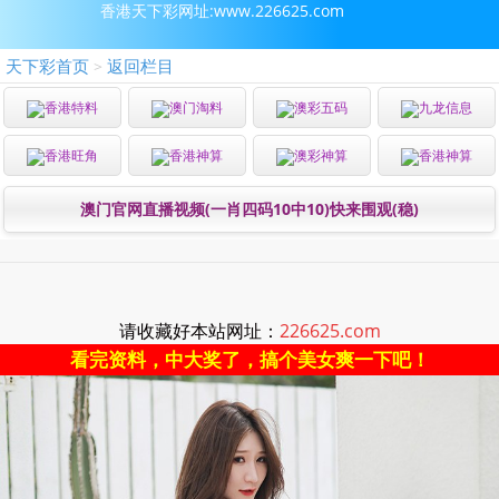
香港天下彩网址:www.226625.com
天下彩首页
返回栏目
>
香港特料
澳门淘料
澳彩五码
九龙信息
香港旺角
香港神算
澳彩神算
香港神算
澳门官网直播视频(一肖四码10中10)快来围观(稳)
请收藏好本站网址：
226625.com
看完资料，中大奖了，搞个美女爽一下吧！