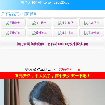
香港天下彩网址:www.226625.com
天下彩首页
返回栏目
>
香港特料
澳门淘料
澳彩五码
九龙信息
香港旺角
香港神算
澳彩神算
香港神算
澳门官网直播视频(一肖四码10中10)快来围观(稳)
请收藏好本站网址：
226625.com
看完资料，中大奖了，搞个美女爽一下吧！