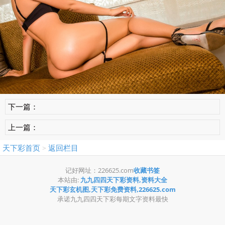
下一篇：
上一篇：
天下彩首页
返回栏目
>
记好网址：226625.com
收藏书签
本站由:
九九四四天下彩资料,资料大全
天下彩玄机图,天下彩免费资料,226625.com
承诺九九四四天下彩每期文字资料最快