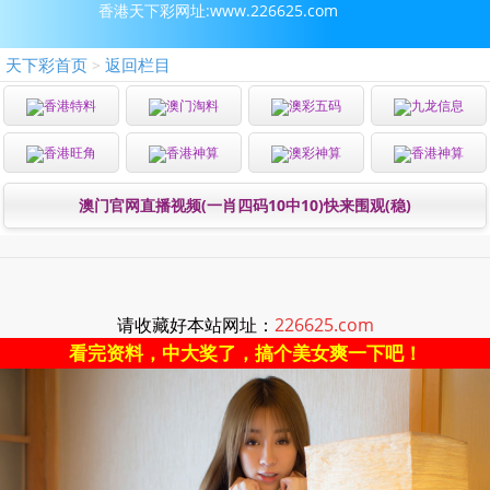
香港天下彩网址:www.226625.com
天下彩首页
返回栏目
>
香港特料
澳门淘料
澳彩五码
九龙信息
香港旺角
香港神算
澳彩神算
香港神算
澳门官网直播视频(一肖四码10中10)快来围观(稳)
请收藏好本站网址：
226625.com
看完资料，中大奖了，搞个美女爽一下吧！