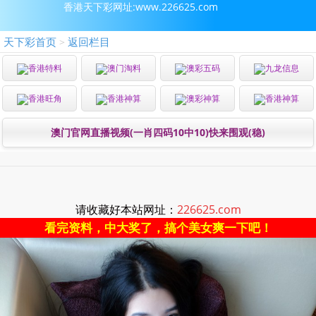
香港天下彩网址:www.226625.com
天下彩首页
返回栏目
>
香港特料
澳门淘料
澳彩五码
九龙信息
香港旺角
香港神算
澳彩神算
香港神算
澳门官网直播视频(一肖四码10中10)快来围观(稳)
请收藏好本站网址：
226625.com
看完资料，中大奖了，搞个美女爽一下吧！